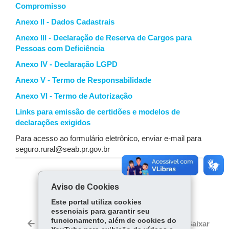
Compromisso
Anexo II - Dados Cadastrais
Anexo III - Declaração de Reserva de Cargos para
Pessoas com Deficiência
Anexo IV - Declaração LGPD
Anexo V - Termo de Responsabilidade
Anexo VI - Termo de Autorização
Links para emissão de certidões e modelos de
declarações exigidos
Para acesso ao formulário eletrônico, enviar e-mail para
seguro.rural@seab.pr.gov.br
COMPARTILHE:
Aviso de Cookies
Fa
W
Este portal utiliza cookies
ce
ha
essenciais para garantir seu
Tw
funcionamento, além de cookies do
bo
ts
Voltar
Início
Imprimir
Baixar
itt