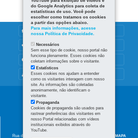
YouTube para exibição de vídeos e
ok
Ap
do Google Analytics para coleta de
er
p
estatísticas de uso. Você pode
escolher como tratamos os cookies
a partir das opções abaixo.
Para mais informações, acesse
DENUNCIE CORRUPÇÃO
nossa Política de Privacidade.
Necessários
OUVIDORIA
Sem esse tipo de cookie, nosso portal não
funciona plenamente. Esses cookies não
TRANSPARÊNCIA INSTITUCIONAL
coletam informações sobre o visitante.
Estatísticos
Esses cookies nos ajudam a entender
MAPA DO SITE
como os visitantes interagem com nosso
site. As informações são coletadas
anonimamente, não identificam o
Navegação
visitante.
Propaganda
Seguro
Cookies de propaganda são usados para
rastrear preferências dos visitantes em
Rural
nosso Portal relacionadas com vídeos
SECRETARIA DA AGRICULTURA E DO
institucionais exibidos através do
ABASTECIMENTO
YouTube.
Rua dos Funcionários, 1559
-
80035-050
-
Curitiba
-
PR
MAPA