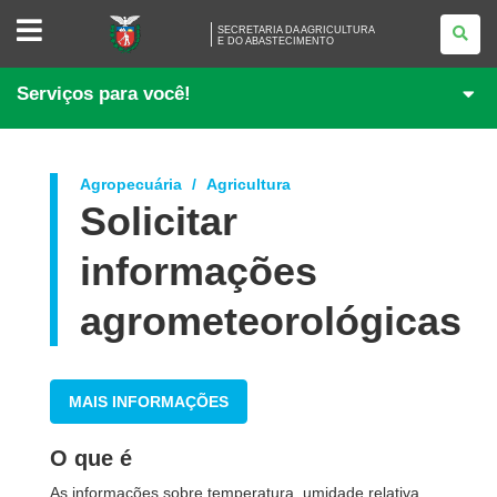
SECRETARIA
SECRETARIA DA AGRICULTURA
DA
E DO ABASTECIMENTO
AGRICULTURA
<BR
/>E
Serviços para você!
DO
ABASTECIMENTO
Agropecuária
Agricultura
Solicitar
informações
agrometeorológicas
MAIS INFORMAÇÕES
O que é
As informações sobre temperatura, umidade relativa,