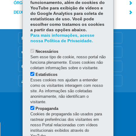
funcionamento, além de cookies do
ÓRGÃO RESPONSÁVEL
YouTube para exibição de vídeos e
DEIXE SUA OPINIÃO
do Google Analytics para coleta de
estatísticas de uso. Você pode
escolher como tratamos os cookies
a partir das opções abaixo.
Para mais informações, acesse
DENUNCIE CORRUPÇÃO
nossa Política de Privacidade.
Necessários
OUVIDORIA
Sem esse tipo de cookie, nosso portal não
funciona plenamente. Esses cookies não
TRANSPARÊNCIA INSTITUCIONAL
coletam informações sobre o visitante.
Estatísticos
Esses cookies nos ajudam a entender
MAPA DO SITE
como os visitantes interagem com nosso
site. As informações são coletadas
anonimamente, não identificam o
Navegação
visitante.
Propaganda
principal
Cookies de propaganda são usados para
rastrear preferências dos visitantes em
nosso Portal relacionadas com vídeos
SECRETARIA DA AGRICULTURA E DO
institucionais exibidos através do
ABASTECIMENTO
YouTube.