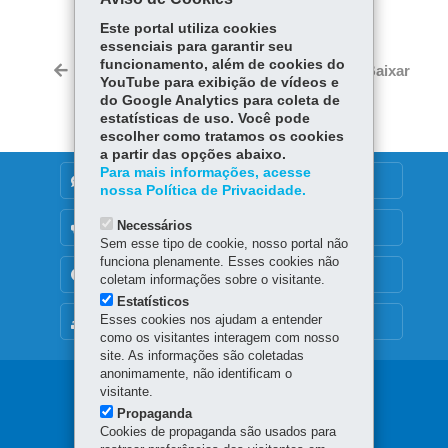
Fa
W
Este portal utiliza cookies
ce
ha
essenciais para garantir seu
Tw
funcionamento, além de cookies do
bo
ts
Voltar
Início
Imprimir
Baixar
itt
YouTube para exibição de vídeos e
ok
Ap
do Google Analytics para coleta de
er
p
estatísticas de uso. Você pode
escolher como tratamos os cookies
a partir das opções abaixo.
Para mais informações, acesse
DENUNCIE CORRUPÇÃO
nossa Política de Privacidade.
Necessários
OUVIDORIA
Sem esse tipo de cookie, nosso portal não
funciona plenamente. Esses cookies não
TRANSPARÊNCIA INSTITUCIONAL
coletam informações sobre o visitante.
Estatísticos
Esses cookies nos ajudam a entender
MAPA DO SITE
como os visitantes interagem com nosso
site. As informações são coletadas
anonimamente, não identificam o
Navegação
visitante.
Propaganda
principal
Cookies de propaganda são usados para