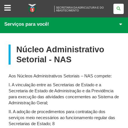
SECRETARIA
SECRETARIA DA AGRICULTURA E DO
DA
ABASTECIMENTO
AGRICULTURA
E
DO
Serviços para você!
ABASTECIMENTO
Núcleo Administrativo
Setorial - NAS
Aos Núcleos Administrativos Setoriais – NAS compete:
I. A vinculação entre as Secretarias de Estado e a
Secretaria de Estado de Administração e da Previdência
para execução das atividades concernentes ao Sistema de
Administração Geral;
II. A adoção de procedimentos para contratação dos
serviços meio necessários ao funcionamento regular das
Secretarias de Estado; 8