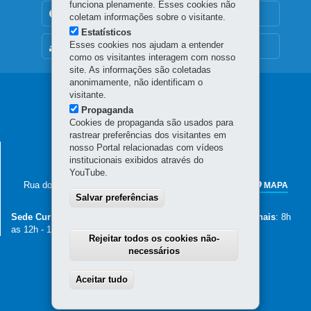
funciona plenamente. Esses cookies não
TRANSPARÊNCIA INSTITUCIONAL
coletam informações sobre o visitante.
Estatísticos
Esses cookies nos ajudam a entender
MAPA DO SITE
como os visitantes interagem com nosso
site. As informações são coletadas
anonimamente, não identificam o
Navegação
visitante.
Propaganda
principal
Cookies de propaganda são usados para
rastrear preferências dos visitantes em
nosso Portal relacionadas com vídeos
SECRETARIA DA AGRICULTURA E DO
institucionais exibidos através do
ABASTECIMENTO
YouTube.
Rua dos Funcionários, 1559
-
80035-050
-
Curitiba
-
PR
MAPA
Salvar preferências
41 3313-4000
Sede Curitiba
: 8h30 as 12h - 13h30 as 18h -
Núcleos Regionais
: 8h
as 12h - 13h30 as 17h30
Rejeitar todos os cookies não-
necessários
Aceitar tudo
Withdraw consent