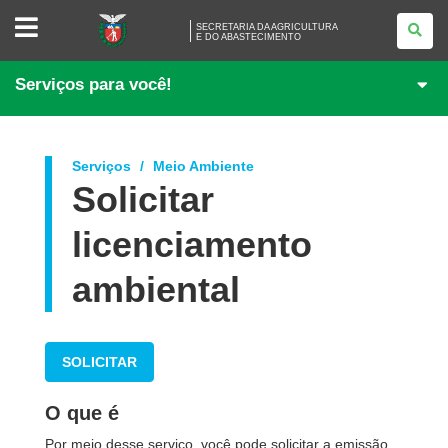
SECRETARIA
SECRETARIA DA AGRICULTURA
DA
E DO ABASTECIMENTO
AGRICULTURA
<BR
/>E
Serviços para você!
DO
ABASTECIMENTO
Serviços
Meio Ambiente
Solicitar
licenciamento
ambiental
SOLICITAR
O que é
Por meio desse serviço, você pode solicitar a emissão