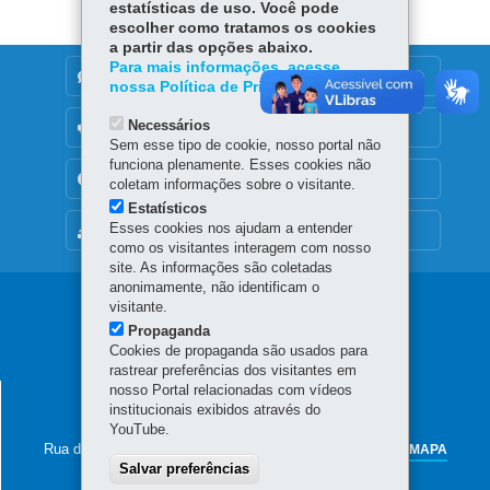
p
estatísticas de uso. Você pode
escolher como tratamos os cookies
a partir das opções abaixo.
Para mais informações, acesse
DENUNCIE CORRUPÇÃO
nossa Política de Privacidade.
Necessários
OUVIDORIA
Sem esse tipo de cookie, nosso portal não
funciona plenamente. Esses cookies não
TRANSPARÊNCIA INSTITUCIONAL
coletam informações sobre o visitante.
Estatísticos
Esses cookies nos ajudam a entender
MAPA DO SITE
como os visitantes interagem com nosso
site. As informações são coletadas
anonimamente, não identificam o
Navegação
visitante.
Propaganda
principal
Cookies de propaganda são usados para
rastrear preferências dos visitantes em
nosso Portal relacionadas com vídeos
SECRETARIA DA AGRICULTURA E DO
institucionais exibidos através do
ABASTECIMENTO
YouTube.
Rua dos Funcionários, 1559
-
80035-050
-
Curitiba
-
PR
MAPA
Salvar preferências
41 3313-4000