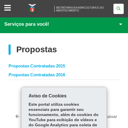
SECRETARIA
SECRETARIA DA AGRICULTURA E DO
DA
ABASTECIMENTO
AGRICULTURA
E
DO
Serviços para você!
ABASTECIMENTO
Propostas
Propostas Contratadas 2015
Propostas Contratadas 2016
COMPARTILHE:
Aviso de Cookies
Fa
W
Este portal utiliza cookies
ce
ha
essenciais para garantir seu
Tw
funcionamento, além de cookies do
bo
ts
Voltar
Início
Imprimir
Baixar
itt
YouTube para exibição de vídeos e
ok
Ap
do Google Analytics para coleta de
er