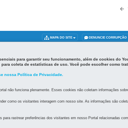
MAPA DO SITE
DENUNCIE CORRUPÇÃO
AGRICULTURA E DO ABASTECIMENTO
essenciais para garantir seu funcionamento, além de cookies do Y
 para coleta de estatísticas de uso. Você pode escolher como tra
59
-
80035-050
-
Curitiba
-
PR
MAPA
e nossa Política de Privacidade.
12h00 - 13h30 às 18h00 -
Núcleos Regionais
: 8h00 às 12h00 - 13h30 às 17h
rtal não funciona plenamente. Esses cookies não coletam informações sobre 
der como os visitantes interagem com nosso site. As informações são cole
para rastrear preferências dos visitantes em nosso Portal relacionadas com 