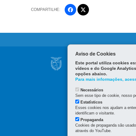
COMPARTILHE:
Fa
ce
Tw
bo
itt
ok
er
Aviso de Cookies
Navegação
SECRETARIA DA 
Este portal utiliza cookies 
PronasoloPR
vídeos e do Google Analytics
Rua dos Funcionários, 15
opções abaixo.
41 3313-4000
Para mais informações, acess
Sede Curitiba
: 8h30 às 
Necessários
Sem esse tipo de cookie, nosso po
Estatísticos
Esses cookies nos ajudam a enten
identificam o visitante.
Propaganda
Cookies de propaganda são usados 
através do YouTube.