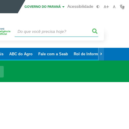
Acessibilidade
GOVERNO DO PARANÁ
is
ABC do Agro
Fale com a Seab
Rol de Informações Sigilosas