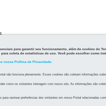
é
essenciais para garantir seu funcionamento, além de cookies do Y
 para coleta de estatísticas de uso. Você pode escolher como tra
e nossa Política de Privacidade.
rtal não funciona plenamente. Esses cookies não coletam informações sobre 
MAPA DO SITE
DENUNCIE CORRUPÇÃO
der como os visitantes interagem com nosso site. As informações são cole
AGRICULTURA E DO ABASTECIMENTO
para rastrear preferências dos visitantes em nosso Portal relacionadas com 
59
-
80035-050
-
Curitiba
-
PR
MAPA