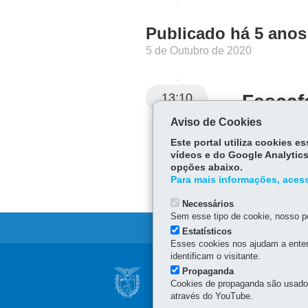
Publicado há 5 anos
5 de Outubro de 2020
13:10
Fescaf
Aviso de Cookies
Este portal utiliza cookies 
vídeos e do Google Analytics
opções abaixo.
Para mais informações, acess
Necessários
Sem esse tipo de cookie, nosso po
Estatísticos
Esses cookies nos ajudam a enten
identificam o visitante.
Navegação
Propaganda
SECRETARIA DA 
Cookies de propaganda são usados 
principal
Rua dos Funcionários, 15
através do YouTube.
41 3313-4000