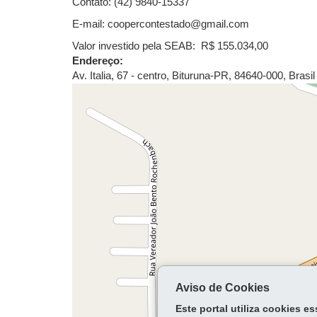
Contato: (42) 9840-15337
E-mail: coopercontestado@gmail.com
Valor investido pela SEAB: R$ 155.034,00
Endereço:
Av. Italia, 67 - centro
,
Bituruna
-
PR
,
84640-000
,
Brasil
Aviso de Cookies
Este portal utiliza cookies 