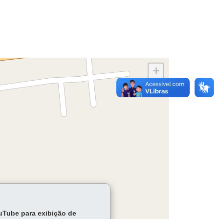
+
−
ouTube para exibição de