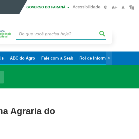
Acessibilidade
GOVERNO DO PARANÁ
is
ABC do Agro
Fale com a Seab
Rol de Informações Sigilosas
ma Agraria do