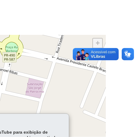
+
−
ouTube para exibição de