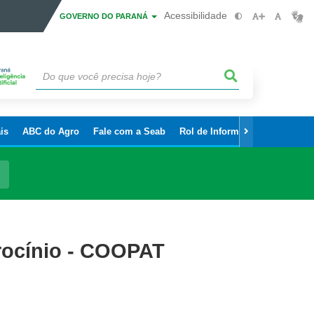
Acessibilidade
GOVERNO DO PARANÁ
is
ABC do Agro
Fale com a Seab
Rol de Informações Sigilosas
rocínio - COOPAT