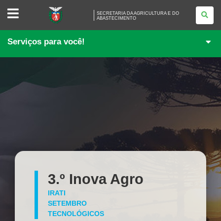
SECRETARIA
SECRETARIA DA AGRICULTURA E DO
DA
ABASTECIMENTO
AGRICULTURA
E
DO
Serviços para você!
ABASTECIMENTO
3.º Inova Agro
IRATI
SETEMBRO
TECNOLÓGICOS