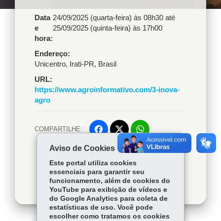
Data
24/09/2025 (quarta-feira) às 08h30
até
e
25/09/2025 (quinta-feira) às 17h00
hora:
Endereço
Unicentro
,
Irati
-
PR
,
Brasil
URL
https://www.agroinformativo.com/3-inova-
agro
COMPARTILHE:
Facebook
WhatsApp
Aviso de Cookies
Voltar
Início
Twitter
Imprimir
Este portal utiliza cookies
Baixar
essenciais para garantir seu
funcionamento, além de cookies do
YouTube para exibição de vídeos e
do Google Analytics para coleta de
estatísticas de uso. Você pode
escolher como tratamos os cookies