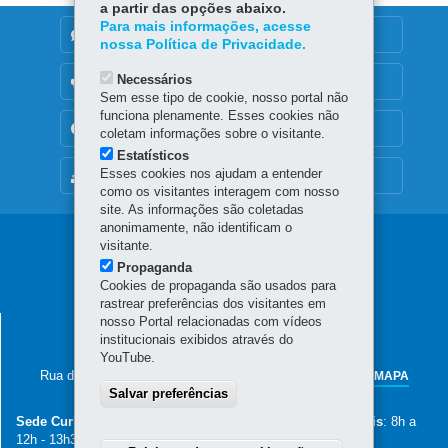
a partir das opções abaixo.
Para mais informações, acesse
DENUNCIE CORRUPÇÃO
nossa Política de Privacidade.
Necessários
OUVIDORIA
Sem esse tipo de cookie, nosso portal não
funciona plenamente. Esses cookies não
TRANSPARÊNCIA INSTITUCIONAL
coletam informações sobre o visitante.
Estatísticos
Esses cookies nos ajudam a entender
MAPA DO SITE
como os visitantes interagem com nosso
site. As informações são coletadas
anonimamente, não identificam o
Navegação
visitante.
Propaganda
principal
Cookies de propaganda são usados para
rastrear preferências dos visitantes em
nosso Portal relacionadas com vídeos
SECRETARIA DA AGRICULTURA E DO
institucionais exibidos através do
ABASTECIMENTO
YouTube.
Rua dos Funcionários, 1559
-
80035-050
-
Curitiba
-
PR
MAPA
Salvar preferências
41 3313-4000
Sede Curitiba
: 8h30 a 12h - 13h30 a 18h -
Núcleos Regionais
: 8h a
12h - 13h30 a 17h30