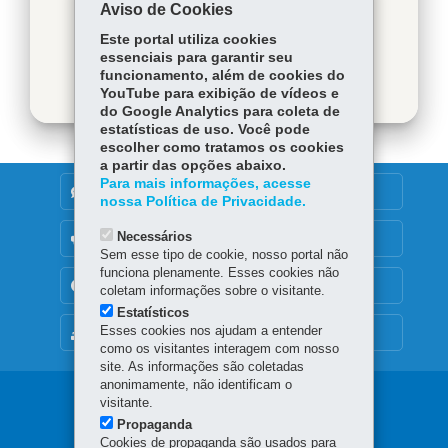
Aviso de Cookies
Voltar
Início
Twitter
Imprimir
Este portal utiliza cookies
Baixar
essenciais para garantir seu
funcionamento, além de cookies do
YouTube para exibição de vídeos e
do Google Analytics para coleta de
estatísticas de uso. Você pode
escolher como tratamos os cookies
a partir das opções abaixo.
Para mais informações, acesse
DENUNCIE CORRUPÇÃO
nossa Política de Privacidade.
Necessários
OUVIDORIA
Sem esse tipo de cookie, nosso portal não
funciona plenamente. Esses cookies não
TRANSPARÊNCIA INSTITUCIONAL
coletam informações sobre o visitante.
Estatísticos
Esses cookies nos ajudam a entender
MAPA DO SITE
como os visitantes interagem com nosso
site. As informações são coletadas
anonimamente, não identificam o
Navegação
visitante.
Propaganda
principal
Cookies de propaganda são usados para