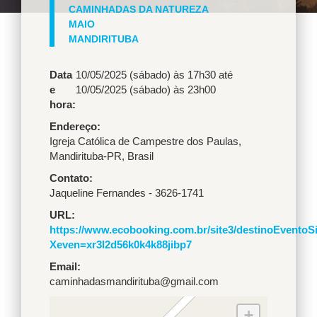
CAMINHADAS DA NATUREZA
MAIO
MANDIRITUBA
Data
10/05/2025 (sábado) às 17h30
até
e
10/05/2025 (sábado) às 23h00
hora:
Endereço
Igreja Católica de Campestre dos Paulas
,
Mandirituba
-
PR
,
Brasil
Contato
Jaqueline Fernandes - 3626-1741
URL
https://www.ecobooking.com.br/site3/destinoEventoS
Xeven=xr3l2d56k0k4k88jibp7
Email
caminhadasmandirituba@gmail.com
+