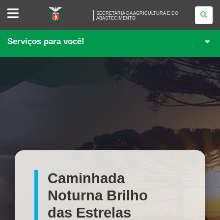
SECRETARIA
SECRETARIA DA AGRICULTURA E DO
DA
ABASTECIMENTO
AGRICULTURA
E
DO
Serviços para você!
ABASTECIMENTO
Caminhada
Noturna Brilho
das Estrelas