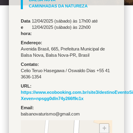
CAMINHADAS DA NATUREZA
Data
12/04/2025 (sábado) às 17h00
até
e
12/04/2025 (sábado) às 22h00
hora:
Endereço
Avenida Brasil, 665
,
Prefeitura Municipal de
Balsa Nova
,
Balsa Nova
-
PR
,
Brasil
Contato
Celio Teruo Hasegawa / Oswaldo Dias +55 41
3636-1354
URL
https://www.ecobooking.com.br/site3/destinoEventoS
Xeven=npsgg0dln74y266f9c1x
Email
balsanovaturismo@gmail.com
+