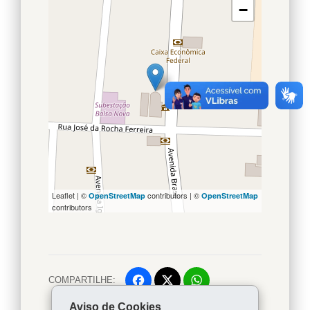
−
Leaflet | ©
contributors | ©
OpenStreetMap
OpenStreetMap
contributors
COMPARTILHE:
Facebook
WhatsApp
Aviso de Cookies
Voltar
Início
Twitter
Imprimir