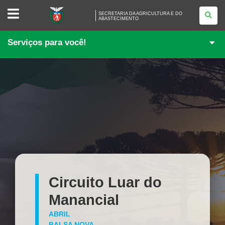
SECRETARIA
SECRETARIA DA AGRICULTURA E DO
DA
ABASTECIMENTO
AGRICULTURA
E
DO
Serviços para você!
ABASTECIMENTO
Circuito Luar do
Manancial
ABRIL
BALSA NOVA