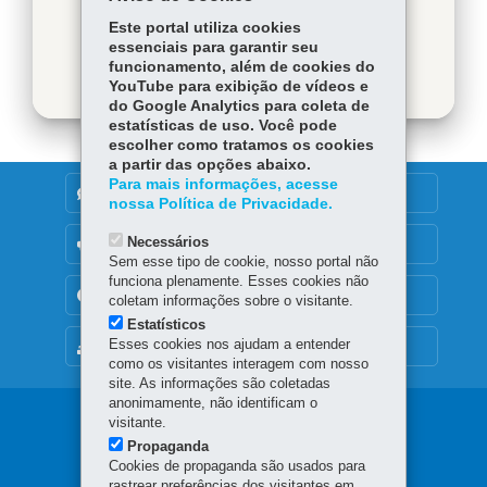
Este portal utiliza cookies
Baixar
essenciais para garantir seu
funcionamento, além de cookies do
YouTube para exibição de vídeos e
do Google Analytics para coleta de
estatísticas de uso. Você pode
escolher como tratamos os cookies
a partir das opções abaixo.
Para mais informações, acesse
DENUNCIE CORRUPÇÃO
nossa Política de Privacidade.
Necessários
OUVIDORIA
Sem esse tipo de cookie, nosso portal não
funciona plenamente. Esses cookies não
TRANSPARÊNCIA INSTITUCIONAL
coletam informações sobre o visitante.
Estatísticos
Esses cookies nos ajudam a entender
MAPA DO SITE
como os visitantes interagem com nosso
site. As informações são coletadas
anonimamente, não identificam o
Navegação
visitante.
Propaganda
principal
Cookies de propaganda são usados para
rastrear preferências dos visitantes em