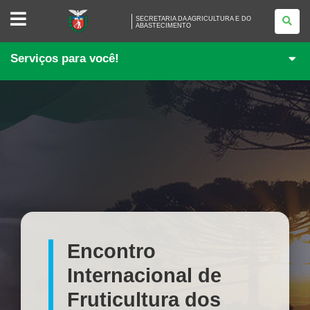
SECRETARIA
SECRETARIA DA AGRICULTURA E DO
DA
ABASTECIMENTO
AGRICULTURA
E
DO
Serviços para você!
ABASTECIMENTO
Encontro
Internacional de
Fruticultura dos