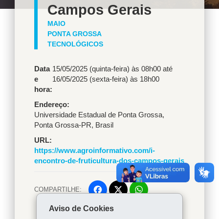
Campos Gerais
MAIO
PONTA GROSSA
TECNOLÓGICOS
Data
15/05/2025 (quinta-feira) às 08h00
até
e
16/05/2025 (sexta-feira) às 18h00
hora:
Endereço
Universidade Estadual de Ponta Grossa
,
Ponta Grossa
-
PR
,
Brasil
URL
https://www.agroinformativo.com/i-
encontro-de-fruticultura-dos-campos-gerais
COMPARTILHE:
Facebook
WhatsApp
Aviso de Cookies
Voltar
Início
Twitter
Imprimir