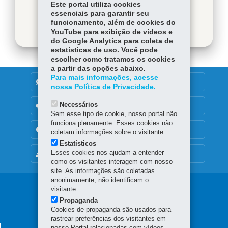
Este portal utiliza cookies
Baixar
essenciais para garantir seu
funcionamento, além de cookies do
YouTube para exibição de vídeos e
do Google Analytics para coleta de
estatísticas de uso. Você pode
escolher como tratamos os cookies
a partir das opções abaixo.
Para mais informações, acesse
DENUNCIE CORRUPÇÃO
nossa Política de Privacidade.
Necessários
OUVIDORIA
Sem esse tipo de cookie, nosso portal não
funciona plenamente. Esses cookies não
TRANSPARÊNCIA INSTITUCIONAL
coletam informações sobre o visitante.
Estatísticos
Esses cookies nos ajudam a entender
MAPA DO SITE
como os visitantes interagem com nosso
site. As informações são coletadas
anonimamente, não identificam o
Navegação
visitante.
Propaganda
principal
Cookies de propaganda são usados para
rastrear preferências dos visitantes em
nosso Portal relacionadas com vídeos