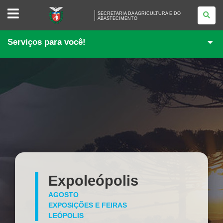
SECRETARIA
SECRETARIA DA AGRICULTURA E DO
DA
ABASTECIMENTO
AGRICULTURA
E
DO
Serviços para você!
ABASTECIMENTO
Expoleópolis
AGOSTO
EXPOSIÇÕES E FEIRAS
LEÓPOLIS