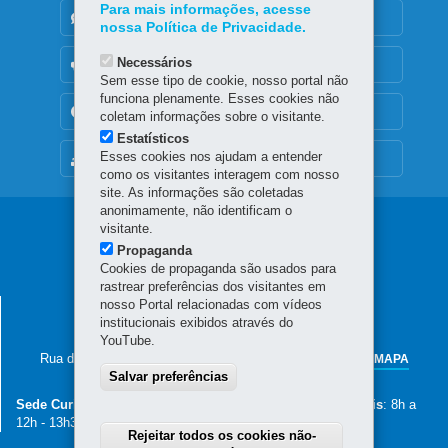
Para mais informações, acesse
DENUNCIE CORRUPÇÃO
nossa Política de Privacidade.
Necessários
OUVIDORIA
Sem esse tipo de cookie, nosso portal não
funciona plenamente. Esses cookies não
TRANSPARÊNCIA INSTITUCIONAL
coletam informações sobre o visitante.
Estatísticos
Esses cookies nos ajudam a entender
MAPA DO SITE
como os visitantes interagem com nosso
site. As informações são coletadas
anonimamente, não identificam o
Navegação
visitante.
Propaganda
principal
Cookies de propaganda são usados para
rastrear preferências dos visitantes em
nosso Portal relacionadas com vídeos
SECRETARIA DA AGRICULTURA E DO
institucionais exibidos através do
ABASTECIMENTO
YouTube.
Rua dos Funcionários, 1559
-
80035-050
-
Curitiba
-
PR
MAPA
Salvar preferências
41 3313-4000
Sede Curitiba
: 8h30 a 12h - 13h30 a 18h -
Núcleos Regionais
: 8h a
12h - 13h30 a 17h30
Rejeitar todos os cookies não-