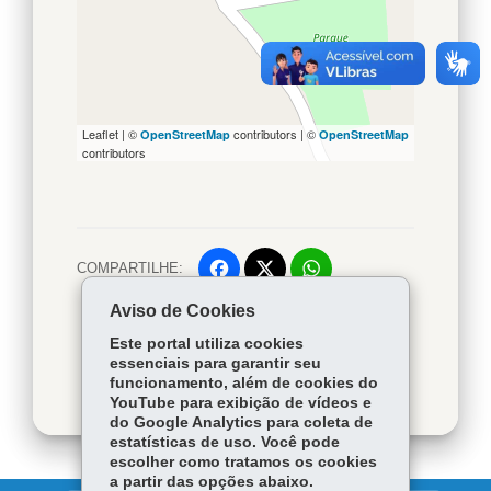
Leaflet | ©
contributors | ©
OpenStreetMap
OpenStreetMap
contributors
COMPARTILHE:
Facebook
WhatsApp
Aviso de Cookies
Voltar
Início
Twitter
Imprimir
Este portal utiliza cookies
Baixar
essenciais para garantir seu
funcionamento, além de cookies do
YouTube para exibição de vídeos e
do Google Analytics para coleta de
estatísticas de uso. Você pode
escolher como tratamos os cookies
a partir das opções abaixo.