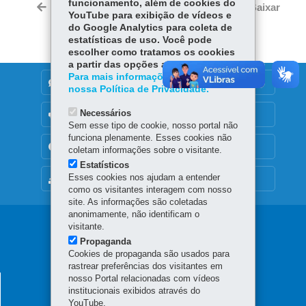
funcionamento, além de cookies do
bo
ts
Voltar
Início
Imprimir
Baixar
itt
YouTube para exibição de vídeos e
ok
Ap
do Google Analytics para coleta de
er
p
estatísticas de uso. Você pode
escolher como tratamos os cookies
a partir das opções abaixo.
Para mais informações, acesse
DENUNCIE CORRUPÇÃO
nossa Política de Privacidade.
Necessários
OUVIDORIA
Sem esse tipo de cookie, nosso portal não
funciona plenamente. Esses cookies não
TRANSPARÊNCIA INSTITUCIONAL
coletam informações sobre o visitante.
Estatísticos
Esses cookies nos ajudam a entender
MAPA DO SITE
como os visitantes interagem com nosso
site. As informações são coletadas
anonimamente, não identificam o
Navegação
visitante.
Propaganda
principal
Cookies de propaganda são usados para
rastrear preferências dos visitantes em
nosso Portal relacionadas com vídeos
SECRETARIA DA AGRICULTURA E DO
institucionais exibidos através do
ABASTECIMENTO
YouTube.