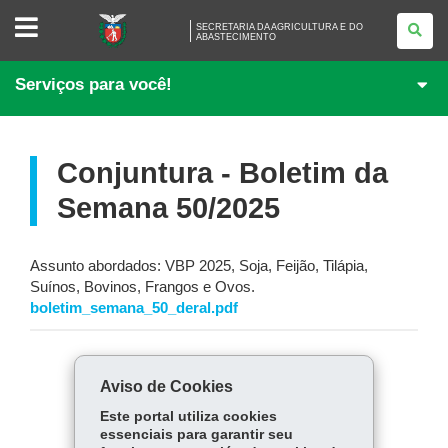
SECRETARIA
SECRETARIA DA AGRICULTURA E DO
DA
ABASTECIMENTO
AGRICULTURA
E
DO
Serviços para você!
ABASTECIMENTO
Conjuntura - Boletim da
Semana 50/2025
Assunto abordados: VBP 2025, Soja, Feijão, Tilápia,
Suínos, Bovinos, Frangos e Ovos.
boletim_semana_50_deral.pdf
COMPARTILHE:
Aviso de Cookies
Fa
W
Este portal utiliza cookies
ce
ha
essenciais para garantir seu
Tw