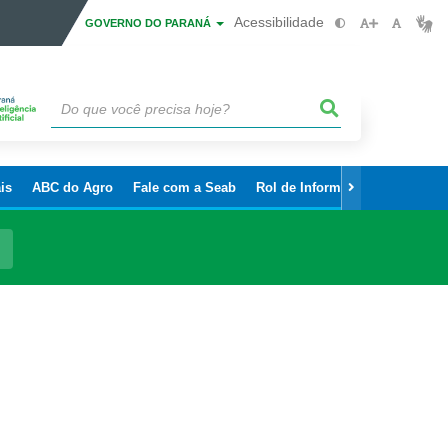
Acessibilidade
GOVERNO DO PARANÁ
is
ABC do Agro
Fale com a Seab
Rol de Informações Sigilosas