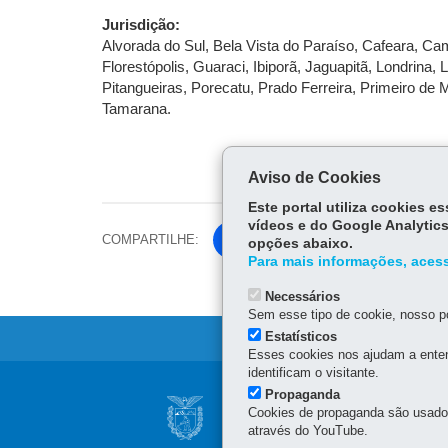
Jurisdição:
Alvorada do Sul, Bela Vista do Paraíso, Cafeara, Ca
Florestópolis, Guaraci, Ibiporã, Jaguapitã, Londrina, 
Pitangueiras, Porecatu, Prado Ferreira, Primeiro de M
Tamarana.
Aviso de Cookies
Este portal utiliza cookies 
vídeos e do Google Analytics
COMPARTILHE:
Fa
opções abaixo.
Para mais informações, acess
ce
Tw
bo
Necessários
itt
ok
Sem esse tipo de cookie, nosso po
er
Estatísticos
Esses cookies nos ajudam a enten
identificam o visitante.
Navegação
Propaganda
SECRETARIA DA 
Cookies de propaganda são usados 
principal
através do YouTube.
Rua dos Funcionários, 15