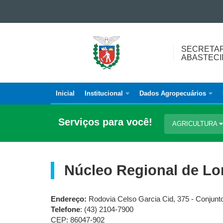
Ir para o conteúdo
Ir para a navegação
SECRETARIA
Ir para a busca
SECRETAR
DA
Mapa do site
ABASTEC
AGRICULTURA
E
DO
Inicial
Institucional
Dados Agropecuários
Navegação
ABASTECIMENTO
principal
Serviços para você!
AGRICULTURA
Núcleo Regional de Lo
Endereço:
Rodovia Celso Garcia Cid, 375 - Conjunt
Telefone
: (43) 2104-7900
CEP: 86047-902