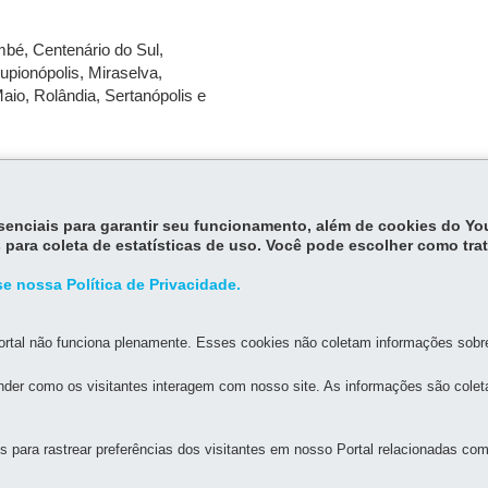
mbé, Centenário do Sul,
Lupionópolis, Miraselva,
aio, Rolândia, Sertanópolis e
essenciais para garantir seu funcionamento, além de cookies do Y
 para coleta de estatísticas de uso. Você pode escolher como tra
e nossa Política de Privacidade.
rtal não funciona plenamente. Esses cookies não coletam informações sobre 
MAPA DO SITE
DENUNCIE CORRUPÇÃO
der como os visitantes interagem com nosso site. As informações são cole
AGRICULTURA E DO ABASTECIMENTO
para rastrear preferências dos visitantes em nosso Portal relacionadas com 
59
-
80035-050
-
Curitiba
-
PR
MAPA