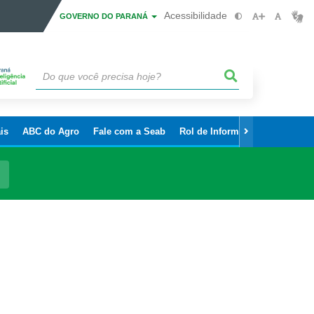
Acessibilidade
GOVERNO DO PARANÁ
is
ABC do Agro
Fale com a Seab
Rol de Informações Sigilosas