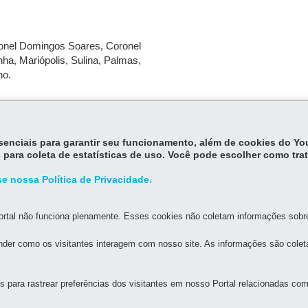
ronel Domingos Soares, Coronel
nha, Mariópolis, Sulina, Palmas,
no.
essenciais para garantir seu funcionamento, além de cookies do Y
 para coleta de estatísticas de uso. Você pode escolher como tra
e nossa Política de Privacidade.
rtal não funciona plenamente. Esses cookies não coletam informações sobre 
MAPA DO SITE
DENUNCIE CORRUPÇÃO
der como os visitantes interagem com nosso site. As informações são cole
AGRICULTURA E DO ABASTECIMENTO
para rastrear preferências dos visitantes em nosso Portal relacionadas com 
59
-
80035-050
-
Curitiba
-
PR
MAPA