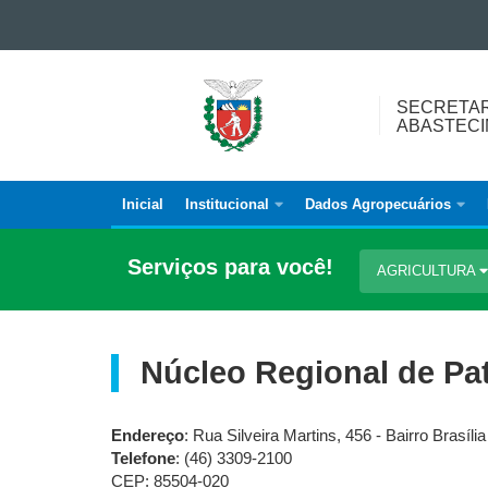
Ir para o conteúdo
Ir para a navegação
SECRETARIA
Ir para a busca
SECRETAR
DA
Mapa do site
ABASTEC
AGRICULTURA
E
DO
Inicial
Institucional
Dados Agropecuários
Navegação
ABASTECIMENTO
principal
Serviços para você!
AGRICULTURA
Núcleo Regional de Pa
Endereço
: Rua Silveira Martins, 456 - Bairro Brasília
Telefone
: (46) 3309-2100
CEP: 85504-020