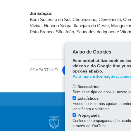
Jurisdição
:
Bom Sucesso do Sul, Chopinzinho, Clevelândia, Co
Vivida, Honório Serpa, Itapejara do Oeste, Mangueiri
Pato Branco, São João, Saudades do Iguaçu e Vitori
Aviso de Cookies
Este portal utiliza cookies 
vídeos e do Google Analytics
COMPARTILHE:
Fa
opções abaixo.
Para mais informações, acess
ce
Tw
bo
Necessários
itt
ok
Sem esse tipo de cookie, nosso po
er
Estatísticos
Esses cookies nos ajudam a enten
identificam o visitante.
Navegação
Propaganda
SECRETARIA DA 
Cookies de propaganda são usados 
principal
através do YouTube.
Rua dos Funcionários, 15