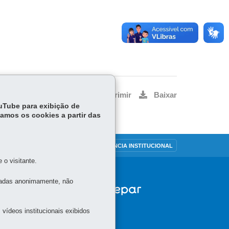
Voltar
Início
Imprimir
Baixar
ouTube para exibição de
tamos os cookies a partir das
OUVIDORIA
TRANSPARÊNCIA INSTITUCIONAL
o visitante.
tadas anonimamente, não
vídeos institucionais exibidos