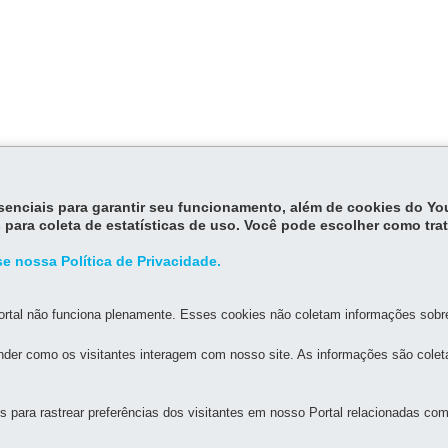
essenciais para garantir seu funcionamento, além de cookies do Y
 para coleta de estatísticas de uso. Você pode escolher como tra
e nossa Política de Privacidade.
MAPA DO SITE
DENUNCIE CORRUPÇÃO
rtal não funciona plenamente. Esses cookies não coletam informações sobre 
AGRICULTURA E DO ABASTECIMENTO
der como os visitantes interagem com nosso site. As informações são cole
59
-
80035-050
-
Curitiba
-
PR
MAPA
para rastrear preferências dos visitantes em nosso Portal relacionadas com 
h - 13h30 a 18h -
Núcleos Regionais
: 8h a 12h - 13h30 a 17h30