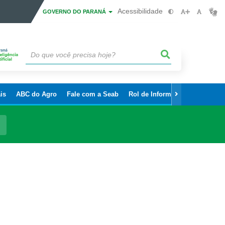
Acessibilidade
GOVERNO DO PARANÁ
is
ABC do Agro
Fale com a Seab
Rol de Informações Sigilosas