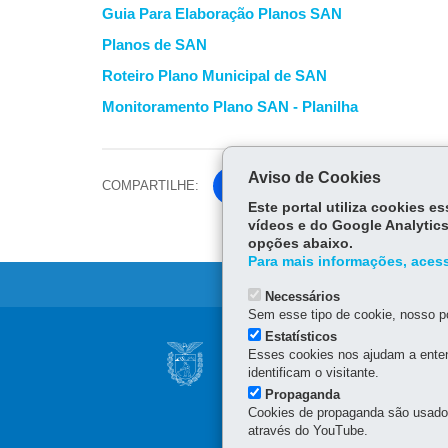
Guia Para Elaboração Planos SAN
Planos de SAN
Roteiro Plano Municipal de SAN
Monitoramento Plano SAN - Planilha
Aviso de Cookies
COMPARTILHE:
Fa
Este portal utiliza cookies 
ce
Tw
vídeos e do Google Analytics
bo
opções abaixo.
itt
ok
Para mais informações, acess
er
Necessários
Sem esse tipo de cookie, nosso po
Navegação
Estatísticos
SECRETARIA DA 
Esses cookies nos ajudam a enten
principal
identificam o visitante.
Rua dos Funcionários, 15
Propaganda
41 3313-4000
Cookies de propaganda são usados 
Sede Curitiba
: 8h30 a 12
através do YouTube.