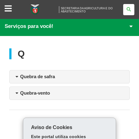
SECRETARIA
SECRETARIA DA AGRICULTURA E DO
DA
ABASTECIMENTO
AGRICULTURA
E
DO
Serviços para você!
ABASTECIMENTO
Q
Quebra de safra
Quebra-vento
COMPARTILHE:
Aviso de Cookies
Fa
W
Este portal utiliza cookies