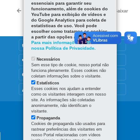
ce
ha
essenciais para garantir seu
Tw
funcionamento, além de cookies do
bo
ts
Voltar
Início
Imprimir
Baixar
itt
YouTube para exibição de vídeos e
ok
Ap
do Google Analytics para coleta de
er
p
estatísticas de uso. Você pode
escolher como tratamos os cookies
a partir das opções abaixo.
Para mais informações, acesse
DENUNCIE CORRUPÇÃO
nossa Política de Privacidade.
Necessários
OUVIDORIA
Sem esse tipo de cookie, nosso portal não
funciona plenamente. Esses cookies não
TRANSPARÊNCIA INSTITUCIONAL
coletam informações sobre o visitante.
Estatísticos
Esses cookies nos ajudam a entender
MAPA DO SITE
como os visitantes interagem com nosso
site. As informações são coletadas
anonimamente, não identificam o
Navegação
visitante.
Propaganda
principal
Cookies de propaganda são usados para
rastrear preferências dos visitantes em
nosso Portal relacionadas com vídeos
SECRETARIA DA AGRICULTURA E DO