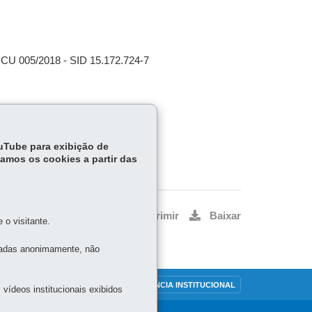
CCU 005/2018 - SID 15.172.724-7
CU 024/2018 - SID 15.158.576-0
ouTube para exibição de
tamos os cookies a partir das
Voltar
Início
Imprimir
Baixar
o visitante.
tadas anonimamente, não
OUVIDORIA
TRANSPARÊNCIA INSTITUCIONAL
vídeos institucionais exibidos