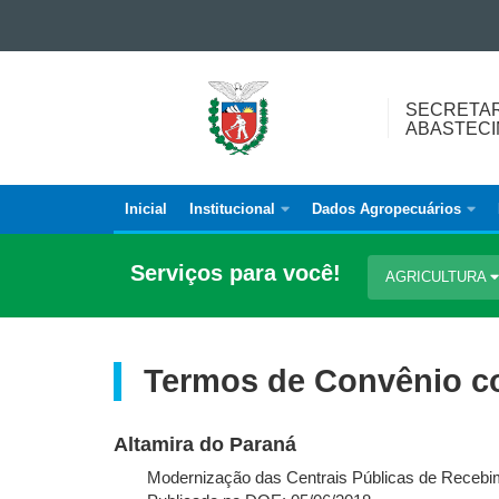
Ir para o conteúdo
Ir para a navegação
SECRETARIA
Ir para a busca
SECRETAR
DA
Mapa do site
ABASTEC
AGRICULTURA
E
DO
Inicial
Institucional
Dados Agropecuários
Navegação
ABASTECIMENTO
principal
Serviços para você!
AGRICULTURA
Termos de Convênio co
Altamira do Paraná
Modernização das Centrais Públicas de Recebim