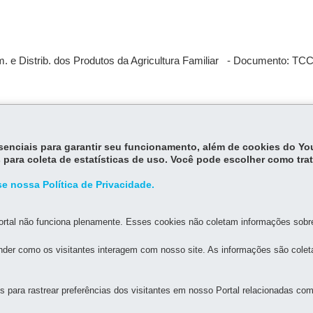
. e Distrib. dos Produtos da Agricultura Familiar - Documento: TC
. e Distrib. dos Produtos da Agricultura Familiar - Documento: TCC
essenciais para garantir seu funcionamento, além de cookies do Y
 para coleta de estatísticas de uso. Você pode escolher como tra
e nossa Política de Privacidade.
rtal não funciona plenamente. Esses cookies não coletam informações sobre 
der como os visitantes interagem com nosso site. As informações são cole
MAPA DO SITE
DENUNCIE CORRUPÇÃO
para rastrear preferências dos visitantes em nosso Portal relacionadas com 