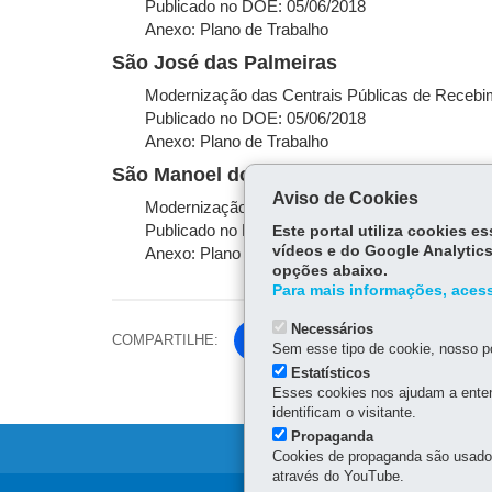
Publicado no DOE: 05/06/2018
Anexo: Plano de Trabalho
São José das Palmeiras
Modernização das Centrais Públicas de Recebim
Publicado no DOE: 05/06/2018
Anexo: Plano de Trabalho
São Manoel do Paraná
Aviso de Cookies
Modernização das Centrais Públicas de Recebim
Publicado no DOE: 19/06/2018
Este portal utiliza cookies 
vídeos e do Google Analytics
Anexo: Plano de Trabalho
opções abaixo.
Para mais informações, acess
Necessários
COMPARTILHE:
Fa
Sem esse tipo de cookie, nosso po
ce
Estatísticos
Tw
Esses cookies nos ajudam a enten
bo
itt
identificam o visitante.
ok
er
Propaganda
Cookies de propaganda são usados 
através do YouTube.