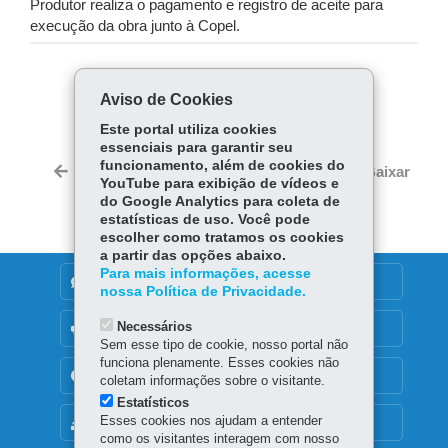
Produtor realiza o pagamento e registro de aceite para
execução da obra junto à Copel.
COMPARTILHE:
Aviso de Cookies
Fa
W
Este portal utiliza cookies
ce
ha
essenciais para garantir seu
Tw
funcionamento, além de cookies do
bo
ts
Voltar
Início
Imprimir
Baixar
itt
YouTube para exibição de vídeos e
ok
Ap
do Google Analytics para coleta de
er
p
estatísticas de uso. Você pode
escolher como tratamos os cookies
a partir das opções abaixo.
Para mais informações, acesse
DENUNCIE CORRUPÇÃO
nossa Política de Privacidade.
Necessários
OUVIDORIA
Sem esse tipo de cookie, nosso portal não
funciona plenamente. Esses cookies não
TRANSPARÊNCIA INSTITUCIONAL
coletam informações sobre o visitante.
Estatísticos
Esses cookies nos ajudam a entender
MAPA DO SITE
como os visitantes interagem com nosso