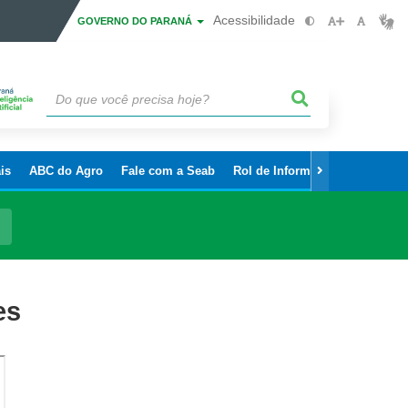
Acessibilidade
GOVERNO DO PARANÁ
is
ABC do Agro
Fale com a Seab
Rol de Informações Sigilosas
es