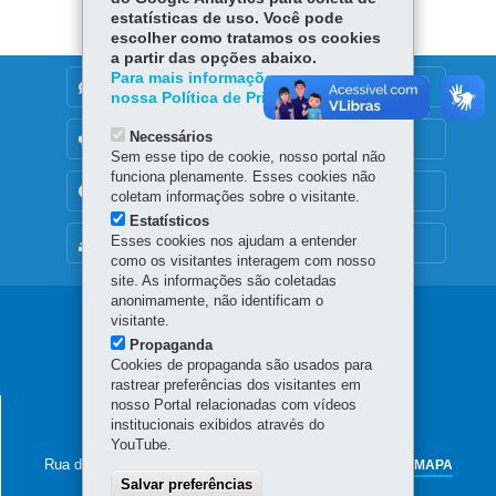
er
p
estatísticas de uso. Você pode
escolher como tratamos os cookies
a partir das opções abaixo.
Para mais informações, acesse
DENUNCIE CORRUPÇÃO
nossa Política de Privacidade.
Necessários
OUVIDORIA
Sem esse tipo de cookie, nosso portal não
funciona plenamente. Esses cookies não
TRANSPARÊNCIA INSTITUCIONAL
coletam informações sobre o visitante.
Estatísticos
Esses cookies nos ajudam a entender
MAPA DO SITE
como os visitantes interagem com nosso
site. As informações são coletadas
anonimamente, não identificam o
Navegação
visitante.
Propaganda
principal
Cookies de propaganda são usados para
rastrear preferências dos visitantes em
nosso Portal relacionadas com vídeos
SECRETARIA DA AGRICULTURA E DO
institucionais exibidos através do
ABASTECIMENTO
YouTube.
Rua dos Funcionários, 1559
-
80035-050
-
Curitiba
-
PR
MAPA
Salvar preferências
41 3313-4000