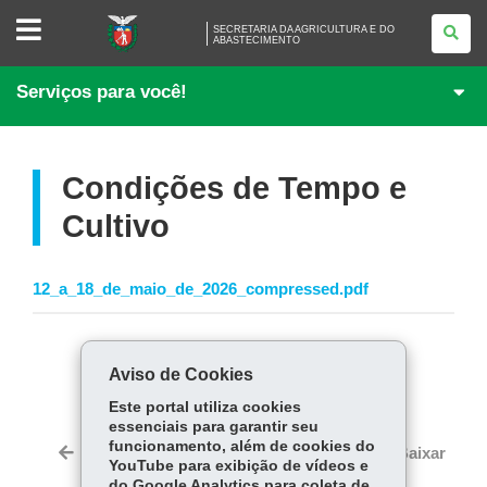
SECRETARIA
SECRETARIA DA AGRICULTURA E DO
DA
ABASTECIMENTO
AGRICULTURA
E
DO
Serviços para você!
ABASTECIMENTO
Condições de Tempo e
Cultivo
12_a_18_de_maio_de_2026_compressed.pdf
COMPARTILHE:
Aviso de Cookies
Fa
W
Este portal utiliza cookies
ce
ha
essenciais para garantir seu
Tw
funcionamento, além de cookies do
bo
ts
Voltar
Início
Imprimir
Baixar
itt
YouTube para exibição de vídeos e
ok
Ap
do Google Analytics para coleta de