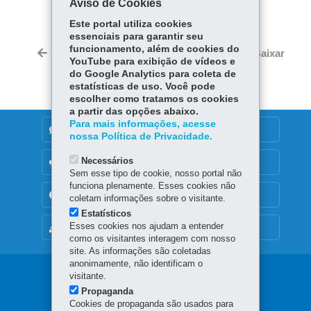
Aviso de Cookies
Facebook
WhatsApp
Este portal utiliza cookies
essenciais para garantir seu
Twitter
funcionamento, além de cookies do
Voltar
Início
Imprimir
Baixar
YouTube para exibição de vídeos e
do Google Analytics para coleta de
estatísticas de uso. Você pode
escolher como tratamos os cookies
a partir das opções abaixo.
Para mais informações, acesse
DENUNCIE CORRUPÇÃO
nossa Política de Privacidade.
Necessários
OUVIDORIA
Sem esse tipo de cookie, nosso portal não
funciona plenamente. Esses cookies não
TRANSPARÊNCIA INSTITUCIONAL
coletam informações sobre o visitante.
Estatísticos
Esses cookies nos ajudam a entender
MAPA DO SITE
como os visitantes interagem com nosso
site. As informações são coletadas
anonimamente, não identificam o
Navegação
visitante.
Propaganda
principal
Cookies de propaganda são usados para