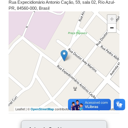
Rua Expecidionário Antonio Cação, 59
,
sala 02
,
Río Azul
-
PR
,
84560-000
,
Brasil
+
−
Leaflet | ©
contributors | ©
contributors
OpenStreetMap
OpenStreetMap
COMPARTILHE: