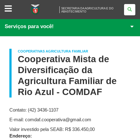
SECRETARIA
SECRETARIA DA AGRICULTURA E DO
DA
ABASTECIMENTO
AGRICULTURA
E
DO
Serviços para você!
ABASTECIMENTO
COOPERATIVAS AGRICULTURA FAMILIAR
Cooperativa Mista de
Diversificação da
Agricultura Familiar de
Rio Azul - COMDAF
Contato: (42) 3436-1107
E-mail: comdaf.cooperativa@gmail.com
Valor investido pela SEAB: R$ 336.450,00
Endereço: