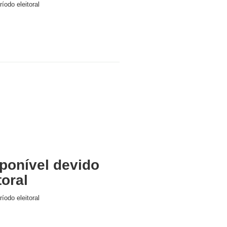
íodo eleitoral
ponível devido
toral
íodo eleitoral