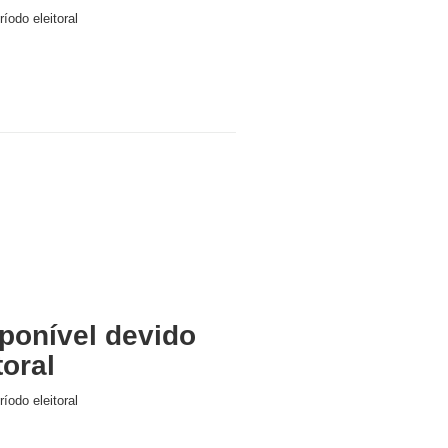
íodo eleitoral
ponível devido
toral
íodo eleitoral