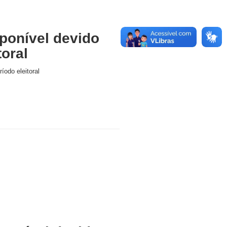
ponível devido
toral
íodo eleitoral