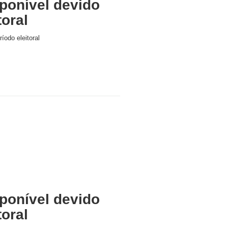
ponível devido
toral
íodo eleitoral
ponível devido
toral