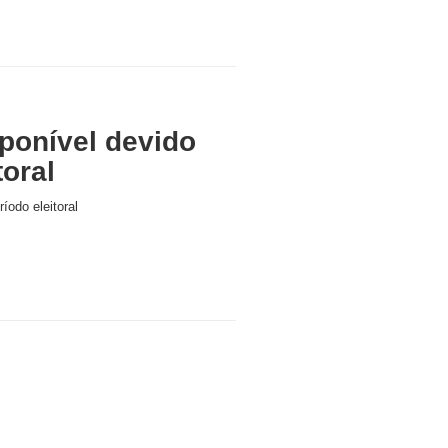
ponível devido
toral
íodo eleitoral