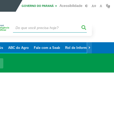
Acessibilidade
GOVERNO DO PARANÁ
is
ABC do Agro
Fale com a Seab
Rol de Informações Sigilosas