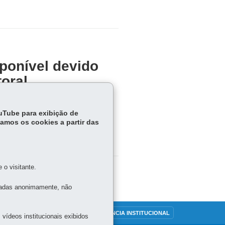
ponível devido
toral
íodo eleitoral
ouTube para exibição de
tamos os cookies a partir das
o visitante.
tadas anonimamente, não
OUVIDORIA
TRANSPARÊNCIA INSTITUCIONAL
vídeos institucionais exibidos